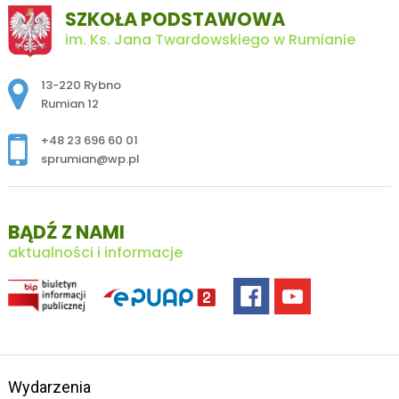
SZKOŁA PODSTAWOWA
im. Ks. Jana Twardowskiego w Rumianie
Adres pocztowy:
13-220 Rybno
Rumian 12
+48 23 696 60 01
sprumian@wp.pl
BĄDŹ Z NAMI
aktualności i informacje
Wydarzenia