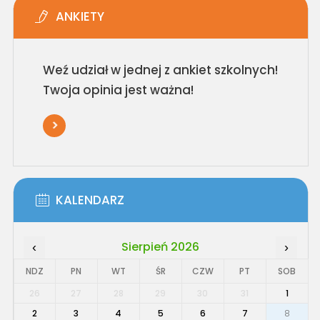
ANKIETY
Weź udział w jednej z ankiet szkolnych!
Twoja opinia jest ważna!
KALENDARZ
Sierpień 2026
‹
›
NDZ
PN
WT
ŚR
CZW
PT
SOB
26
27
28
29
30
31
1
2
3
4
5
6
7
8