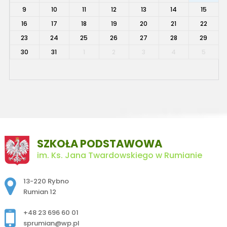
9
10
11
12
13
14
15
16
17
18
19
20
21
22
23
24
25
26
27
28
29
30
31
1
2
3
4
5
SZKOŁA PODSTAWOWA
im. Ks. Jana Twardowskiego w Rumianie
Adres pocztowy:
13-220 Rybno
Rumian 12
+48 23 696 60 01
sprumian@wp.pl