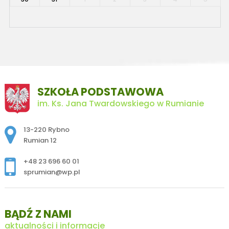
SZKOŁA PODSTAWOWA
im. Ks. Jana Twardowskiego w Rumianie
Adres pocztowy:
13-220 Rybno
Rumian 12
+48 23 696 60 01
sprumian@wp.pl
BĄDŹ Z NAMI
aktualności i informacje