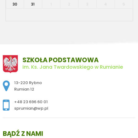
30
31
1
2
3
4
5
SZKOŁA PODSTAWOWA
im. Ks. Jana Twardowskiego w Rumianie
Adres pocztowy:
13-220 Rybno
Rumian 12
+48 23 696 60 01
sprumian@wp.pl
BĄDŹ Z NAMI