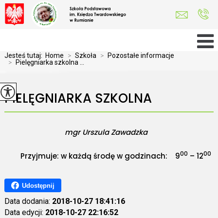
Jesteś tutaj:
Home
>
Szkoła
>
Pozostałe informacje
>
Pielęgniarka szkolna ...
PIELĘGNIARKA SZKOLNA
mgr Urszula Zawadzka
00
00
Przyjmuje:
w każdą środę w godzinach:
9
– 12
Udostępnij
Data dodania:
2018-10-27 18:41:16
Data edycji:
2018-10-27 22:16:52