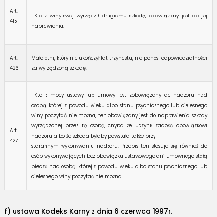
Art.
Kto z winy swej wyrządził drugiemu szkodę, obowiązany jest do jej
415
naprawienia.
Art.
Małoletni, który nie ukończył lat trzynastu, nie ponosi odpowiedzialności
426
za wyrządzoną szkodę.
Kto z mocy ustawy lub umowy jest zobowiązany do nadzoru nad
osobą, której z powodu wieku albo stanu psychicznego lub cielesnego
winy poczytać nie można, ten obowiązany jest do naprawienia szkody
wyrządzonej przez tę osobę, chyba że uczynił zadość obowiązkowi
Art.
nadzoru albo że szkoda byłaby powstała także przy
427
starannym wykonywaniu nadzoru. Przepis ten stosuje się również do
osób wykonywających bez obowiązku ustawowego ani umownego stałą
pieczę nad osobą, której z powodu wieku albo stanu psychicznego lub
cielesnego winy poczytać nie można.
f) ustawa Kodeks Karny z dnia 6 czerwca 1997r.