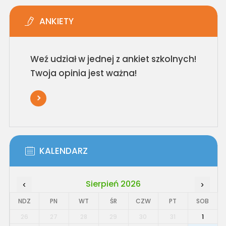
ANKIETY
Weź udział w jednej z ankiet szkolnych!
Twoja opinia jest ważna!
KALENDARZ
Sierpień 2026
‹
›
NDZ
PN
WT
ŚR
CZW
PT
SOB
26
27
28
29
30
31
1