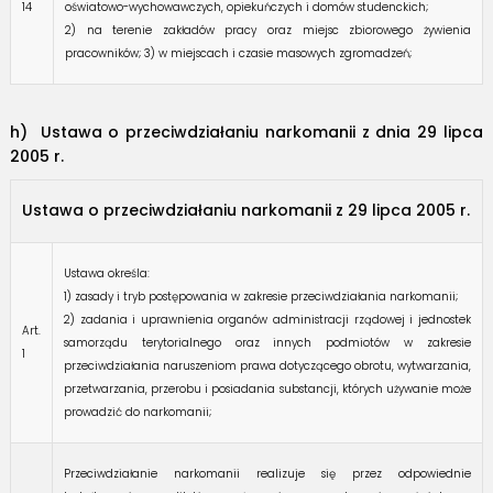
14
oświatowo-wychowawczych, opiekuńczych i domów studenckich;
2) na terenie zakładów pracy oraz miejsc zbiorowego żywienia
pracowników; 3) w miejscach i czasie masowych zgromadzeń;
h) Ustawa o przeciwdziałaniu narkomanii z dnia 29 lipca
2005 r.
Ustawa o przeciwdziałaniu narkomanii z 29 lipca 2005 r.
Ustawa określa:
1) zasady i tryb postępowania w zakresie przeciwdziałania narkomanii;
2) zadania i uprawnienia organów administracji rządowej i jednostek
Art.
samorządu terytorialnego oraz innych podmiotów w zakresie
1
przeciwdziałania naruszeniom prawa dotyczącego obrotu, wytwarzania,
przetwarzania, przerobu i posiadania substancji, których używanie może
prowadzić do narkomanii;
Przeciwdziałanie narkomanii realizuje się przez odpowiednie