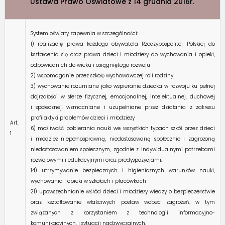
Ustawa Prawo Oświatowe z 14 grudnia 2016r.
System oświaty zapewnia w szczególności:
1) realizację prawa każdego obywatela Rzeczypospolitej Polskiej do
kształcenia się oraz prawa dzieci i młodzieży do wychowania i opieki,
odpowiednich do wieku i osiągniętego rozwoju
2) wspomaganie przez szkołę wychowawczej roli rodziny
3) wychowanie rozumiane jako wspieranie dziecka w rozwoju ku pełnej
dojrzałości w sferze fizycznej, emocjonalnej, intelektualnej, duchowej
i społecznej, wzmacniane i uzupełniane przez działania z zakresu
profilaktyki problemów dzieci i młodzieży
Art.
6) możliwość pobierania nauki we wszystkich typach szkół przez dzieci
1
i młodzież niepełnosprawną, niedostosowaną społecznie i zagrożoną
niedostosowaniem społecznym, zgodnie z indywidualnymi potrzebami
rozwojowymi i edukacyjnymi oraz predyspozycjami;
14) utrzymywanie bezpiecznych i higienicznych warunków nauki,
wychowania i opieki w szkołach i placówkach
21) upowszechnianie wśród dzieci i młodzieży wiedzy o bezpieczeństwie
oraz kształtowanie właściwych postaw wobec zagrożeń, w tym
związanych z korzystaniem z technologii informacyjno-
komunikacyjnych, i sytuacji nadzwyczajnych.