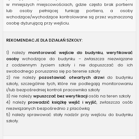
w mniejszych miejscowościach, gdzie często brak portierni
lub osoby pełniącej funkcję portiera, a osoby
wchodzące/wychodzące kontrolowane są przez wyznaczoną
osobę dyżurującą przy wejściu.
REKOMENDACJE DLA DZIAŁAŃ SZKOŁY:
1) należy
monitorować wejście do budynku
,
weryfikować
osoby
wchodzące do budynku – zwłaszcza niezwiązane
z codziennym życiem szkoły i nie dopuszczać do ich
swobodnego poruszania się po terenie szkoły
2) nie należy
pozostawiać otwartych drzwi
do budynku
szkoły, szczególnie tych, które nie podlegają monitorowaniu
i/lub bezpośredniej kontroli pracownika szkoły
3) nie należy
wpuszczać bez weryfikacji
osób na teren szkoły
4) należy
prowadzić książkę wejść i wyjść
, zwłaszcza osób
niezwiązanych bezpośrednio z placówką
5) należy sprawować stały nadzór przy wejściu do budynku
szkoły.