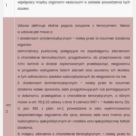
współpracy między organami właściwymi w zakresie prowadzenia tych
1
działań.
Ustawa definiuje istotne pojęcia związane z terroryzmem. Ilekroć
w ustawie jest mowa o:
1. działaniach antyterrorystycznych – należy przez to rozumieć działania
organów
administracji publicznej, polegające na zapobieganiu zdarzeniom
o charakterze terrorystycznym, przygotowaniu do przejmowania nad
nimi kontroli w drodze zaplanowanych przedsięwzięć, reagowaniu
w przypadku wystąpienia takich zdarzeń oraz usuwaniu ich skutków,
w tym odtwarzaniu zasobów wykorzystywanych do reagowania na nie;
2. działaniach kontrterrorystycznych – należy przez to rozumieć
działania wobec sprawców, osób przygotowujących lub pomagających
w dokonaniu przestępstwa o charakterze terrorystycznym, o którym
mowa w art. 115 § 20 ustawy z dnia 6 czerwca 1997 r. – Kodeks karny (Dz.
Art.
U. poz. 553, z późn. zm.), prowadzone w celu wyeliminowania
2
bezpośredniego zagrożenia dla życia, zdrowia osób oraz mienia przy
wykorzystaniu specjalistycznych sił i środków oraz specjalistycznej taktyki
działania,
6. miejscu zdarzenia o charakterze terrorystycznym – należy przez to