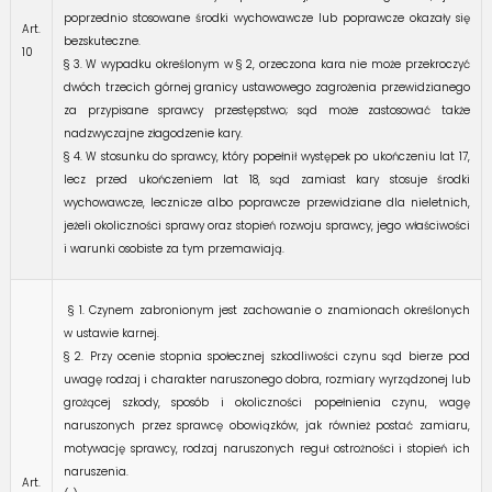
poprzednio stosowane środki wychowawcze lub poprawcze okazały się
Art.
bezskuteczne.
10
§ 3. W wypadku określonym w § 2, orzeczona kara nie może przekroczyć
dwóch trzecich górnej granicy ustawowego zagrożenia przewidzianego
za przypisane sprawcy przestępstwo; sąd może zastosować także
nadzwyczajne złagodzenie kary.
§ 4. W stosunku do sprawcy, który popełnił występek po ukończeniu lat 17,
lecz przed ukończeniem lat 18, sąd zamiast kary stosuje środki
wychowawcze, lecznicze albo poprawcze przewidziane dla nieletnich,
jeżeli okoliczności sprawy oraz stopień rozwoju sprawcy, jego właściwości
i warunki osobiste za tym przemawiają.
§ 1. Czynem zabronionym jest zachowanie o znamionach określonych
w ustawie karnej.
§ 2. Przy ocenie stopnia społecznej szkodliwości czynu sąd bierze pod
uwagę rodzaj i charakter naruszonego dobra, rozmiary wyrządzonej lub
grożącej szkody, sposób i okoliczności popełnienia czynu, wagę
naruszonych przez sprawcę obowiązków, jak również postać zamiaru,
motywację sprawcy, rodzaj naruszonych reguł ostrożności i stopień ich
naruszenia.
Art.