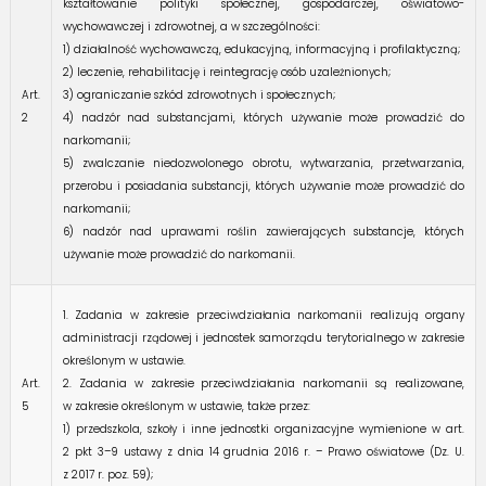
kształtowanie polityki społecznej, gospodarczej, oświatowo-
wychowawczej i zdrowotnej, a w szczególności:
1) działalność wychowawczą, edukacyjną, informacyjną i profilaktyczną;
2) leczenie, rehabilitację i reintegrację osób uzależnionych;
Art.
3) ograniczanie szkód zdrowotnych i społecznych;
2
4) nadzór nad substancjami, których używanie może prowadzić do
narkomanii;
5) zwalczanie niedozwolonego obrotu, wytwarzania, przetwarzania,
przerobu i posiadania substancji, których używanie może prowadzić do
narkomanii;
6) nadzór nad uprawami roślin zawierających substancje, których
używanie może prowadzić do narkomanii.
1. Zadania w zakresie przeciwdziałania narkomanii realizują organy
administracji rządowej i jednostek samorządu terytorialnego w zakresie
określonym w ustawie.
Art.
2. Zadania w zakresie przeciwdziałania narkomanii są realizowane,
5
w zakresie określonym w ustawie, także przez:
1) przedszkola, szkoły i inne jednostki organizacyjne wymienione w art.
2 pkt 3–9 ustawy z dnia 14 grudnia 2016 r. – Prawo oświatowe (Dz. U.
z 2017 r. poz. 59);