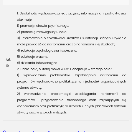
1. Działalność wychowawcza, edukacyjna, informacyjna i profilaktyczna
obejmuje:
1) promocję zdrowia psychicznego;
2) promocję zdrowego stylu życia;
3) informowanie o szkodliwości środków i substancji, których używanie
może prowadzić do narkomanii, oraz o narkomanii i jej skutkach;
4) edukację psychologiczną i społeczną;
5) edukację prawną;
Art.
6) działania interwencyjne.
19
2. Działalność, o której mowa w ust. 1, obejmuje w szczególności:
1) wprowadzanie problematyki zapobiegania narkomanii do
programów wychowawczo-profilaktycznych jednostek organizacyjnych
systemu oświaty;
2) wprowadzanie problematyki zapobiegania narkomanii do
programów przygotowania zawodowego osób zajmujących się
wychowaniem oraz profilaktyką w szkołach i innych placówkach systemu
oświaty oraz w szkołach wyższych.