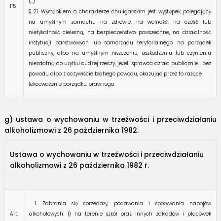
(…)
115
§ 21. Występkiem o charakterze chuligańskim jest występek polegający
na umyślnym zamachu na zdrowie, na wolność, na cześć lub
nietykalność cielesną, na bezpieczeństwo powszechne, na działalność
instytucji państwowych lub samorządu terytorialnego, na porządek
publiczny, albo na umyślnym niszczeniu, uszkodzeniu lub czynieniu
niezdatną do użytku cudzej rzeczy, jeżeli sprawca działa publicznie i bez
powodu albo z oczywiście błahego powodu, okazując przez to rażące
lekceważenie porządku prawnego.
g) ustawa o wychowaniu w trzeźwości i przeciwdziałaniu
alkoholizmowi z 26 października 1982.
Ustawa o wychowaniu w trzeźwości i przeciwdziałaniu
alkoholizmowi z 26 października 1982 r.
1. Zabrania się sprzedaży, podawania i spożywania napojów
Art.
alkoholowych: 1) na terenie szkół oraz innych zakładów i placówek