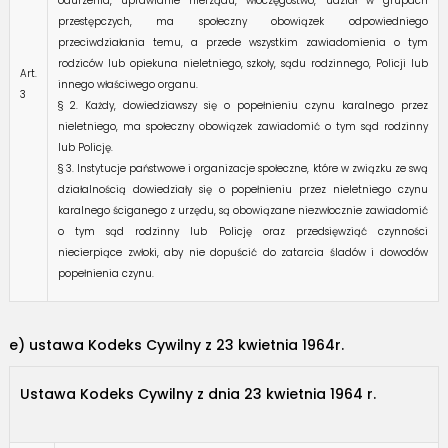
odurzenia, uprawianie nierządu, włóczęgostwo, udział w grupach
przestępczych, ma społeczny obowiązek odpowiedniego
przeciwdziałania temu, a przede wszystkim zawiadomienia o tym
rodziców lub opiekuna nieletniego, szkoły, sądu rodzinnego, Policji lub
Art.
innego właściwego organu.
3
§ 2. Każdy, dowiedziawszy się o popełnieniu czynu karalnego przez
nieletniego, ma społeczny obowiązek zawiadomić o tym sąd rodzinny
lub Policję.
§ 3. Instytucje państwowe i organizacje społeczne, które w związku ze swą
działalnością dowiedziały się o popełnieniu przez nieletniego czynu
karalnego ściganego z urzędu, są obowiązane niezwłocznie zawiadomić
o tym sąd rodzinny lub Policję oraz przedsięwziąć czynności
niecierpiące zwłoki, aby nie dopuścić do zatarcia śladów i dowodów
popełnienia czynu.
e) ustawa Kodeks Cywilny z 23 kwietnia 1964r.
Ustawa Kodeks Cywilny z dnia 23 kwietnia 1964 r.