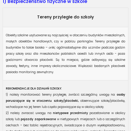
1) Bezpieczeństwo fizyczne w szkole
Tereny przyległe do szkoły
Obiekty szkolne usytuowane są najczęściej w otoczeniu budynków mieszkalnych,
małych obiektów handlowych, czy w pobliżu parkingów. Tereny przyległe do
budynków to także boiska –
orliki
, ogólnodostępne dla uczniów podczas godzin
pracy szkoły oraz dla mieszkańców pobliskich osiedli lub innych osób - poza
godzinami otwarcia placówki. Są to miejsca, gdzie odbywają się szkolne
zawody, festyny, inne imprezy okolicznościowe. Większość badanych placówek
posiada monitoring zewnętrzny.
REKOMENDACJE DLA DZIAŁAŃ SZKOŁY:
1) należy monitorować tereny przyległe, zwrócić szczególną uwagę na
osoby
poruszające się w otoczeniu szkoły/placówki,
obserwujące szkołę/placówkę,
wchodzące na jej teren lub często pojawiające się w okolicy szkoły.
2) należy zwracać uwagę na
nietypowe przedmioty
pozostawione w okolicy
szkoły lub
pojazdy zaparkowane
w nietypowych miejscach lub o szczególnych
cechach – bez tablic rejestracyjnych, świadczące o dużym wyeksploatowaniu,