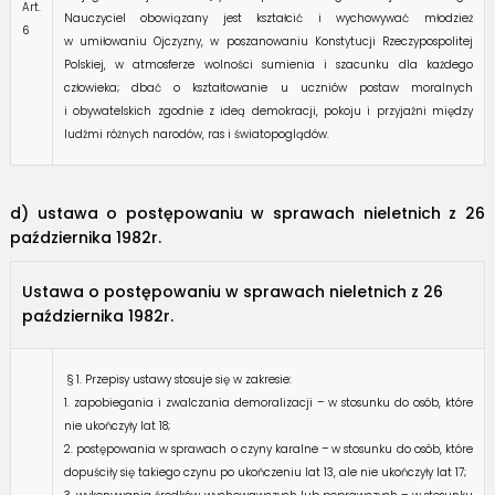
Art.
Nauczyciel obowiązany jest kształcić i wychowywać młodzież
6
w umiłowaniu Ojczyzny, w poszanowaniu Konstytucji Rzeczypospolitej
Polskiej, w atmosferze wolności sumienia i szacunku dla każdego
człowieka; dbać o kształtowanie u uczniów postaw moralnych
i obywatelskich zgodnie z ideą demokracji, pokoju i przyjaźni między
ludźmi różnych narodów, ras i światopoglądów.
d) ustawa o postępowaniu w sprawach nieletnich z 26
października 1982r.
Ustawa o postępowaniu w sprawach nieletnich z 26
października 1982r.
§ 1. Przepisy ustawy stosuje się w zakresie:
1. zapobiegania i zwalczania demoralizacji – w stosunku do osób, które
nie ukończyły lat 18;
2. postępowania w sprawach o czyny karalne – w stosunku do osób, które
dopuściły się takiego czynu po ukończeniu lat 13, ale nie ukończyły lat 17;