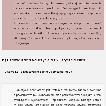
rozumieć przestrzeń otwartą lub zamkniętą, w której nastąpiło zdarzenie
o charakterze terrorystycznym lub w której wystąpił lub miał wystąpić
jego skutek oraz przestrzeń, w której występują zagrożenia związane ze
zdarzeniem o charakterze terrorystycznym;
7. zdarzeniu o charakterze terrorystycznym – należy przez to rozumieć
sytuację, co do której istnieje podejrzenie, że powstała na skutek
przestępstwa o charakterze terrorystycznym, o którym mowa w art. 115 §
20 ustawy z 6 czerwca 1997 r. – Kodeks karny lub zagrożenie zaistnienia
takiego czynu.
b) Ustawa
Karta Nauczyciela z 26 stycznia 1982r.
Ustawa Karta Nauczyciela z dnia 26 stycznia 1982 r.
Nauczyciel obowiązany jest rzetelnie realizować zadania związane
z powierzonym mu stanowiskiem oraz podstawowymi funkcjami szkoły:
dydaktyczną, wychowawczą i opiekuńczą; wspierać każdego ucznia
w jego rozwoju oraz dążyć do pełni własnego rozwoju osobowego.