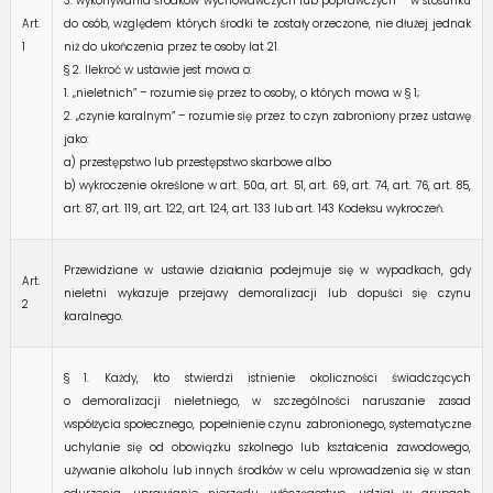
3. wykonywania środków wychowawczych lub poprawczych – w stosunku
Art.
do osób, względem których środki te zostały orzeczone, nie dłużej jednak
1
niż do ukończenia przez te osoby lat 21.
§ 2. Ilekroć w ustawie jest mowa o:
1. „nieletnich” – rozumie się przez to osoby, o których mowa w § 1;
2. „czynie karalnym” – rozumie się przez to czyn zabroniony przez ustawę
jako:
a) przestępstwo lub przestępstwo skarbowe albo
b) wykroczenie określone w art. 50a, art. 51, art. 69, art. 74, art. 76, art. 85,
art. 87, art. 119, art. 122, art. 124, art. 133 lub art. 143 Kodeksu wykroczeń.
Przewidziane w ustawie działania podejmuje się w wypadkach, gdy
Art.
nieletni wykazuje przejawy demoralizacji lub dopuści się czynu
2
karalnego.
§ 1. Każdy, kto stwierdzi istnienie okoliczności świadczących
o demoralizacji nieletniego, w szczególności naruszanie zasad
współżycia społecznego, popełnienie czynu zabronionego, systematyczne
uchylanie się od obowiązku szkolnego lub kształcenia zawodowego,
używanie alkoholu lub innych środków w celu wprowadzenia się w stan