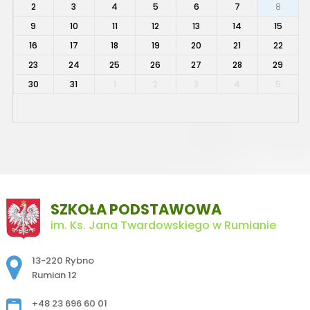
2
3
4
5
6
7
8
9
10
11
12
13
14
15
16
17
18
19
20
21
22
23
24
25
26
27
28
29
30
31
1
2
3
4
5
SZKOŁA PODSTAWOWA
im. Ks. Jana Twardowskiego w Rumianie
Adres pocztowy:
13-220 Rybno
Rumian 12
+48 23 696 60 01