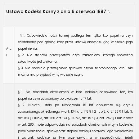
Ustawa Kodeks Karny z dnia 6 czerwca 1997 r.
§ 1. Odpowiedzialności karnej podlega ten tylko, kto popełnia czyn
zabroniony pod groźbą kary przez ustawę obowiązującą w czasie jego
Art.
popełnienia.
1
§ 2. Nie stanowi przestępstwa czyn zabroniony, którego społeczna
szkodliwość jest znikoma.
§ 3. Nie popełnia przestępstwa sprawca czynu zabronionego, jeżeli nie
można mu przypisać winy w czasie czynu
§ 1. Na zasadach określonych w tym kodeksie odpowiada ten, kto
popełnia czyn zabroniony po ukończeniu 17 lat.
§ 2. Nieletni, który po ukończeniu 15 lat dopuszcza się czynu
zabronionego określonego w art. 134, art. 148 § 1, 2 lub 3, art. 156 § 1 lub 3,
art. 163 § 1 lub 3, art. 166, art. 173 § 1 lub 3, art. 197 § 3, art. 252 § 1 lub 2 oraz
w art. 280, może odpowiadać na zasadach określonych w tym kodeksie,
jeżeli okoliczności sprawy oraz stopień rozwoju sprawcy, jego właściwości
i warunki osobiste za tym przemawiaj, a w szczególności, jeżeli