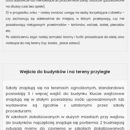
auta dostawcze lub nienależące do pracowników szkoły, rodziców (pozostawione
na dłuższy czas bez opieki).
3) w przypadku
orlika
– należy zwracać uwagę na osoby korzystające z obiektu –
czy zachowują się adekwatnie do miejsca, w którym przebywają, czy nie
pozostawiają nietypowych przedmiotów – kartonów, walizek, siatek, plecaków
etc.
Po zakończeniu zajęć należy zamykać bramy i furtki prowadzące do szkoły oraz
należące do niej tereny (np. boiska , place zabaw)
Wejścia do budynków i na tereny przyległe
Szkoły znajdują się na terenach ogrodzonych, standardowo
posiadają 3 i więcej wejść do budynku. Klucze wejściowe
znajdują się w stałym posiadaniu osób upoważnionych lub
wydawane są zgodnie z ustalonymi przez szkoły
procedurami.
W szkołach zlokalizowanych w dużych miastach przy wejściu
do budynków najczęściej znajduje się portiernia. Z trudniejszą
sytuacją mamy do czynienia w szkołach zlokalizowanych