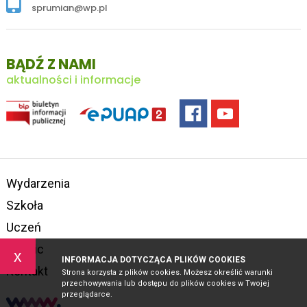
sprumian@wp.pl
BĄDŹ Z NAMI
aktualności i informacje
Wydarzenia
Szkoła
Uczeń
Rodzic
x
INFORMACJA DOTYCZĄCA PLIKÓW COOKIES
Kontakt
Strona korzysta z plików cookies. Możesz określić warunki
przechowywania lub dostępu do plików cookies w Twojej
przeglądarce.