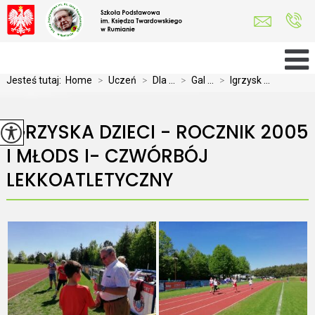
Jesteś tutaj:
Home
>
Uczeń
>
Dla ...
>
Gal ...
>
Igrzysk ...
IGRZYSKA DZIECI - ROCZNIK 2005
I MŁODS I- CZWÓRBÓJ
LEKKOATLETYCZNY