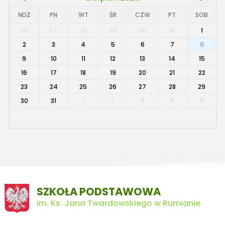
NDZ
PN
WT
ŚR
CZW
PT
SOB
26
27
28
29
30
31
1
2
3
4
5
6
7
8
9
10
11
12
13
14
15
16
17
18
19
20
21
22
23
24
25
26
27
28
29
30
31
1
2
3
4
5
SZKOŁA PODSTAWOWA
im. Ks. Jana Twardowskiego w Rumianie