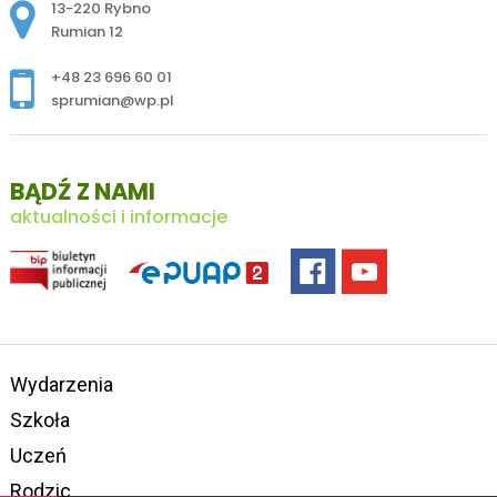
Adres pocztowy:
13-220 Rybno
Rumian 12
+48 23 696 60 01
sprumian@wp.pl
BĄDŹ Z NAMI
aktualności i informacje
Wydarzenia
Szkoła
Uczeń
Rodzic