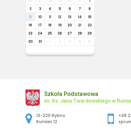
26
27
28
29
30
31
1
2
3
4
5
6
7
8
9
10
11
12
13
14
15
16
17
18
19
20
21
22
23
24
25
26
27
28
29
30
31
1
2
3
4
5
Szkoła Podstawowa
im. Ks. Jana Twardowskiego w Rumia
Adres pocztowy:
13-220 Rybno
+48 2
Rumian 12
spru