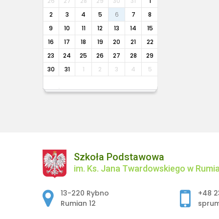
26
27
28
29
30
31
1
2
3
4
5
6
7
8
9
10
11
12
13
14
15
16
17
18
19
20
21
22
23
24
25
26
27
28
29
30
31
1
2
3
4
5
Szkoła Podstawowa
im. Ks. Jana Twardowskiego w Rumia
Adres pocztowy:
13-220 Rybno
+48 2
Rumian 12
spru