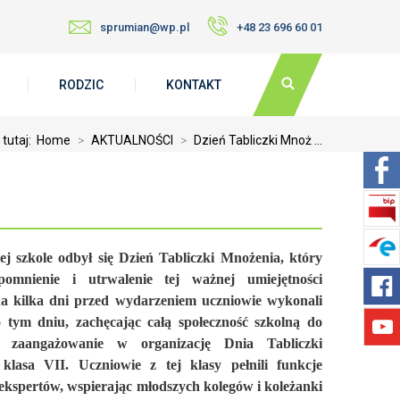
sprumian@wp.pl
+48 23 696 60 01
RODZIC
KONTAKT
 tutaj:
Home
>
AKTUALNOŚCI
>
Dzień Tabliczki Mnoż ...
ej szkole odbył się Dzień Tabliczki Mnożenia, który
omnienie i utrwalenie tej ważnej umiejętności
a kilka dni przed wydarzeniem uczniowie wykonali
 tym dniu, zachęcając całą społeczność szkolną do
e zaangażowanie w organizację Dnia Tabliczki
lasa VII. Uczniowie z tej klasy pełnili funkcje
 ekspertów, wspierając młodszych kolegów i koleżanki