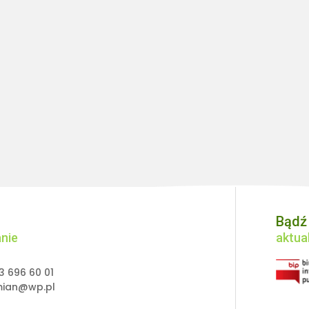
Bądź
nie
aktual
3 696 60 01
mian@wp.pl