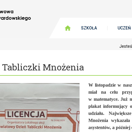
SZKOŁA
UCZEŃ
Jesteś
 Tabliczki Mnożenia
W listopadzie w nasz
miał na celu przyp
w matematyce. Już n
plakat informujący o
udziału. Największ
Mnożenia wykazała k
asystentów, a później