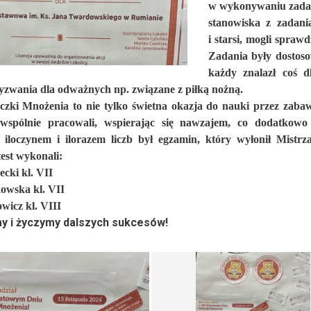
w wykonywaniu zadań.
stanowiska z zadani
i starsi, mogli spraw
Zadania były dostos
każdy znalazł coś d
yzwania dla odważnych np. związane z piłką nożną.
czki Mnożenia to nie tylko świetna okazja do nauki przez zabaw
wspólnie pracowali, wspierając się nawzajem, co dodatkow
 iloczynem i ilorazem liczb był egzamin, który wyłonił Mistr
test wykonali:
ecki kl. VII
owska kl. VII
wicz kl. VIII
my i życzymy dalszych sukcesów!