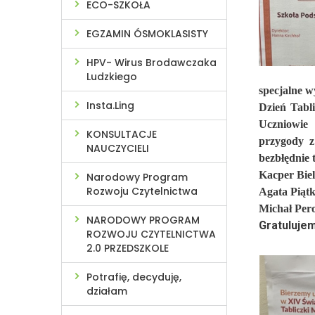
ECO-SZKOŁA
EGZAMIN ÓSMOKLASISTY
HPV- Wirus Brodawczaka
Ludzkiego
specjalne w
Insta.Ling
Dzień Tabli
Uczniowie 
KONSULTACJE
przygody z
NAUCZYCIELI
bezbłędnie 
Kacper Biel
Narodowy Program
Rozwoju Czytelnictwa
Agata Piątk
Michał Pero
NARODOWY PROGRAM
Gratuluje
ROZWOJU CZYTELNICTWA
2.0 PRZEDSZKOLE
Potrafię, decyduję,
działam