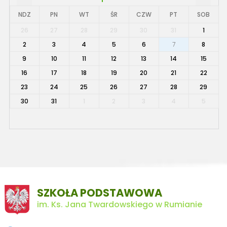
NDZ
PN
WT
ŚR
CZW
PT
SOB
26
27
28
29
30
31
1
2
3
4
5
6
7
8
9
10
11
12
13
14
15
16
17
18
19
20
21
22
23
24
25
26
27
28
29
30
31
1
2
3
4
5
SZKOŁA PODSTAWOWA
im. Ks. Jana Twardowskiego w Rumianie