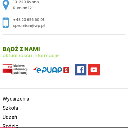
Adres pocztowy:
13-220 Rybno
Rumian 12
+48 23 696 60 01
sprumian@wp.pl
BĄDŹ Z NAMI
aktualności i informacje
Wydarzenia
Szkoła
Uczeń
Rodzic